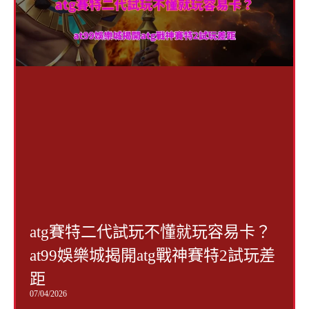
atg賽特二代試玩不懂就玩容易卡？
at99娛樂城揭開atg戰神賽特2試玩差
距
07/04/2026