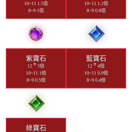
10~11 1.5倍
10~11 1.2倍
8~9 1倍
8~9 0.8倍
紫寶石
藍寶石
⇈
⇈
12
5倍
12
4倍
10~11 1倍
10~11 0.9倍
8~9 0.5倍
8~9 0.4倍
綠寶石