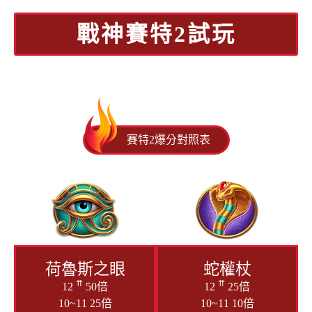
戰神賽特2試玩
賽特2爆分對照表
荷魯斯之眼
蛇權杖
⇈
⇈
12
50倍
12
25倍
10~11 25倍
10~11 10倍