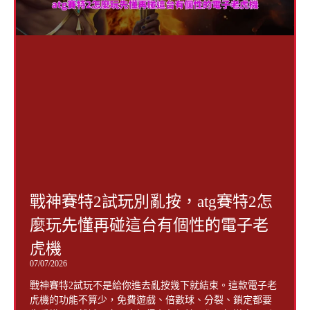
戰神賽特2試玩別亂按，atg賽特2怎
麼玩先懂再碰這台有個性的電子老
虎機
07/07/2026
戰神賽特2試玩不是給你進去亂按幾下就結束。這款電子老
虎機的功能不算少，免費遊戲、倍數球、分裂、鎖定都要