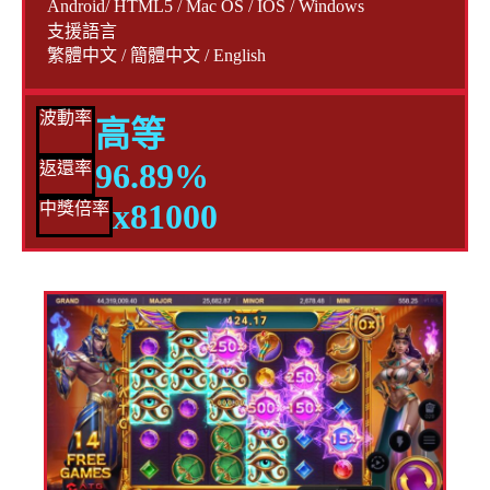
Android/ HTML5 / Mac OS / IOS / Windows
支援語言
繁體中文 / 簡體中文 / English
波動率
高等
96.89%
返還率
x81000
中獎倍率
賽特2 遊戲畫面