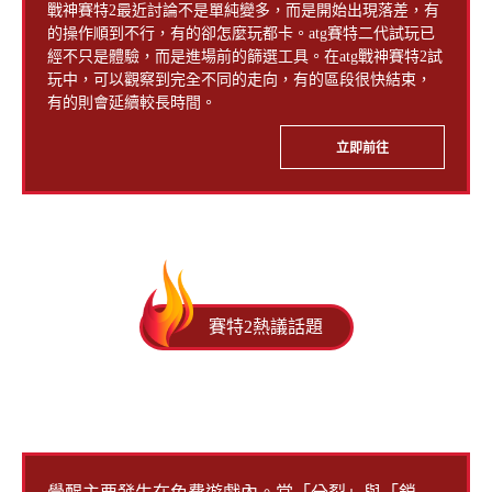
戰神賽特2最近討論不是單純變多，而是開始出現落差，有
的操作順到不行，有的卻怎麼玩都卡。atg賽特二代試玩已
經不只是體驗，而是進場前的篩選工具。在atg戰神賽特2試
玩中，可以觀察到完全不同的走向，有的區段很快結束，
有的則會延續較長時間。
立即前往
賽特2熱議話題
Q1：覺醒模式會在什麼情況下出現？會在免費遊戲中觸
發嗎？