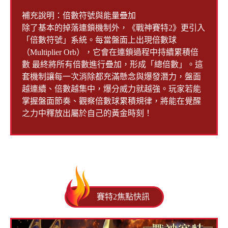
補充說明：倍數符號與能量疊加
除了基本的掉落連鎖機制外，《戰神賽特2》更引入
「倍數符號」系統。每當盤面上出現倍數球
（Multiplier Orb），它會在連鎖過程中持續累積倍
數 最終將所有倍數進行疊加，形成「總倍數」。這
套機制讓每一次消除都充滿懸念與爆發潛力，盤面
越連續、倍數越集中，爆分威力就越強。玩家若能
掌握盤面節奏、觀察倍數球累積規律，將能在覺醒
之力中釋放出屬於自己的黃金時刻！
賽特2焦點快訊