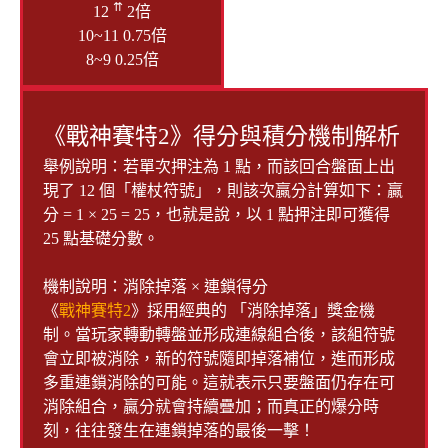
⇈
12
2倍
10~11 0.75倍
8~9 0.25倍
《戰神賽特2》得分與積分機制解析
舉例說明：若單次押注為 1 點，而該回合盤面上出
現了 12 個「權杖符號」，則該次贏分計算如下：贏
分 = 1 × 25 = 25，也就是說，以 1 點押注即可獲得
25 點基礎分數。
機制說明：消除掉落 × 連鎖得分
《
戰神賽特2
》採用經典的 「消除掉落」獎金機
制。當玩家轉動轉盤並形成連線組合後，該組符號
會立即被消除，新的符號隨即掉落補位，進而形成
多重連鎖消除的可能。這就表示只要盤面仍存在可
消除組合，贏分就會持續疊加；而真正的爆分時
刻，往往發生在連鎖掉落的最後一擊！