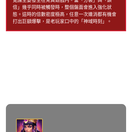
覺醒主要發生在免費遊戲內。當「分裂」與「鎖
倍」幾乎同時被觸發時，整個盤面會進入強化狀
態。這時的倍數密度極高，任意一次連消都有機會
打出巨額爆擊，是老玩家口中的「神域時刻」。
Q2：什麼是「分裂倍數球」？
Q3：什麼是「鎖定倍數球」？
Q4：賽特2何時上線?